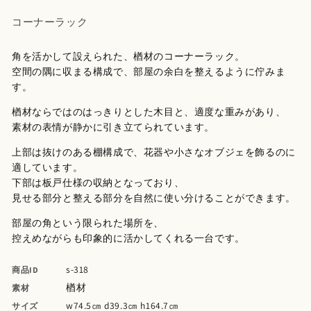
ィ
コーナーラック
ア
(1)
を
角を活かして設えられた、楢材のコーナーラック。
開
く
空間の隅に収まる構成で、部屋の余白を整えるように佇みま
す。
楢材ならではのはっきりとした木目と、適度な重みがあり、
素材の表情が静かに引き立てられています。
上部は抜けのある棚構成で、花器や小さなオブジェを飾るのに
適しています。
下部は板戸仕様の収納となっており、
見せる部分と整える部分を自然に使い分けることができます。
部屋の角という限られた場所を、
控えめながらも印象的に活かしてくれる一台です。
s-318
商品ID
楢材
素材
w74.5㎝ d39.3㎝ h164.7㎝
サイズ