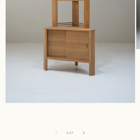
モ
ー
ダ
ル
で
メ
デ
ィ
ア
(2
モ
を
ー
開
ダ
く
ル
で
の
1
/
17
メ
デ