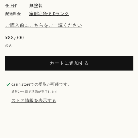
無塗装
仕上げ
家財宅急便 Dランク
配送料金
ご購入前にこちらをご一読ください
通
¥88,000
常
税込
価
格
カートに追加する
casin store
での受取が可能です。
通常2〜4日で準備が完了します
ストア情報を表示する