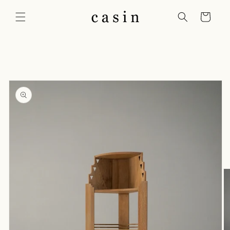
コンテ
カ
ンツに
ー
進む
ト
商品情
報にス
キップ